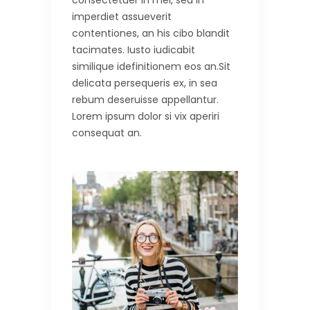
consectetuer in mei, sea in
imperdiet assueverit
contentiones, an his cibo blandit
tacimates. Iusto iudicabit
similique idefinitionem eos an.Sit
delicata persequeris ex, in sea
rebum deseruisse appellantur.
Lorem ipsum dolor si vix aperiri
consequat an.