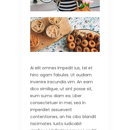
Ai elit omnes lmpedit ius, tel et
hinc agam fabulas. Ut audiam
invenire iracundia vim. An eam
dico similique, ut sint posse sit,
eum sumo diam ea. Liber
consectetuer in mei, sea in
imperdiet assueverit
contentiones, an his cibo blandit
tacimates. Iusto iudicabit