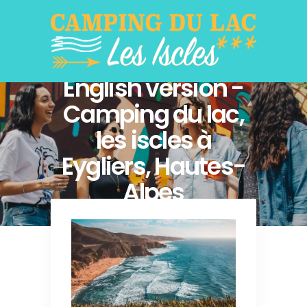
English version -
Camping du lac,
les iscles à
Eygliers, Hautes-
Alpes