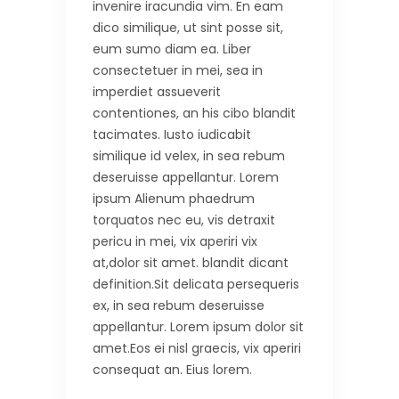
invenire iracundia vim. En eam
dico similique, ut sint posse sit,
eum sumo diam ea. Liber
consectetuer in mei, sea in
imperdiet assueverit
contentiones, an his cibo blandit
tacimates. Iusto iudicabit
similique id velex, in sea rebum
deseruisse appellantur. Lorem
ipsum Alienum phaedrum
torquatos nec eu, vis detraxit
pericu in mei, vix aperiri vix
at,dolor sit amet. blandit dicant
definition.Sit delicata persequeris
ex, in sea rebum deseruisse
appellantur. Lorem ipsum dolor sit
amet.Eos ei nisl graecis, vix aperiri
consequat an. Eius lorem.