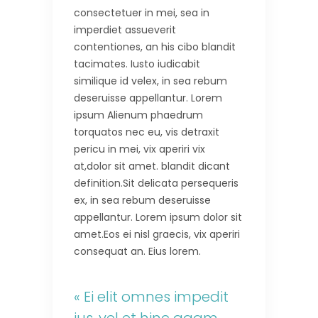
consectetuer in mei, sea in
imperdiet assueverit
contentiones, an his cibo blandit
tacimates. Iusto iudicabit
similique id velex, in sea rebum
deseruisse appellantur. Lorem
ipsum Alienum phaedrum
torquatos nec eu, vis detraxit
pericu in mei, vix aperiri vix
at,dolor sit amet. blandit dicant
definition.Sit delicata persequeris
ex, in sea rebum deseruisse
appellantur. Lorem ipsum dolor sit
amet.Eos ei nisl graecis, vix aperiri
consequat an. Eius lorem.
« Ei elit omnes impedit