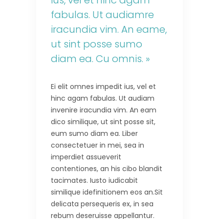
ius, vel et hinc agam
fabulas. Ut audiamre
iracundia vim. An eame,
ut sint posse sumo
diam ea. Cu omnis. »
Ei elit omnes impedit ius, vel et
hinc agam fabulas. Ut audiam
invenire iracundia vim. An eam
dico similique, ut sint posse sit,
eum sumo diam ea. Liber
consectetuer in mei, sea in
imperdiet assueverit
contentiones, an his cibo blandit
tacimates. Iusto iudicabit
similique idefinitionem eos an.Sit
delicata persequeris ex, in sea
rebum deseruisse appellantur.