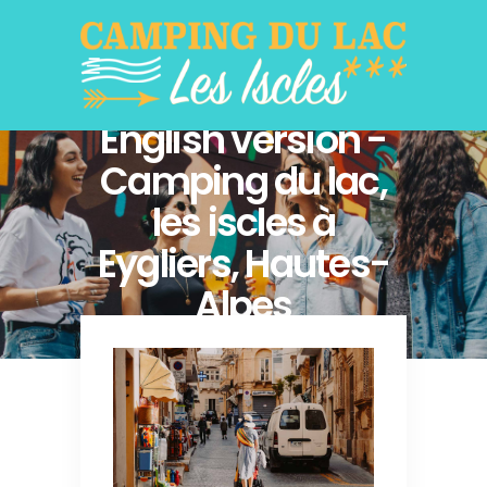
English version -
Camping du lac,
les iscles à
Eygliers, Hautes-
Alpes