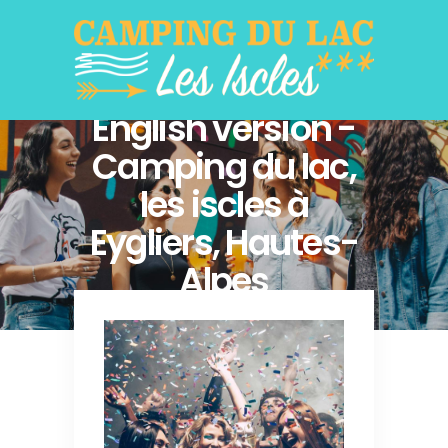
English version -
Camping du lac,
les iscles à
Eygliers, Hautes-
Alpes