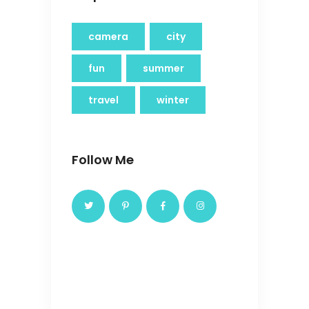
camera
city
fun
summer
travel
winter
Follow Me