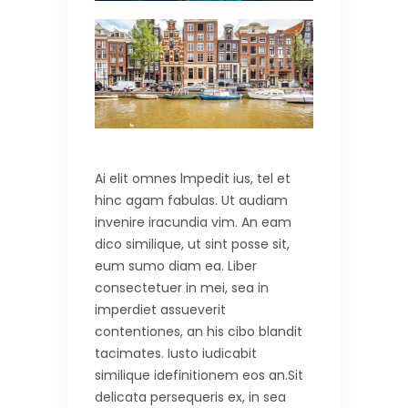
Ai elit omnes lmpedit ius, tel et
hinc agam fabulas. Ut audiam
invenire iracundia vim. An eam
dico similique, ut sint posse sit,
eum sumo diam ea. Liber
consectetuer in mei, sea in
imperdiet assueverit
contentiones, an his cibo blandit
tacimates. Iusto iudicabit
similique idefinitionem eos an.Sit
delicata persequeris ex, in sea