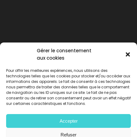
Gérer le consentement
aux cookies
Pour offrir les meilleures expériences, nous utilisons des
technologies telles que les cookies pour stocker et/ou accéder aux
informations des appareils. Le fait de consentir à ces technologies
nous permettra de traiter des données telles que le comportement
de navigation ou les ID uniques sur ce site. Le fait de ne pas
consentir ou de retirer son consentement peut avoir un effet négatif
sur certaines caractéristiques et fonctions.
Accepter
Privacy policy
-
Legal Notice
-
Terms and
Conditions
-
Procedure rules
Refuser