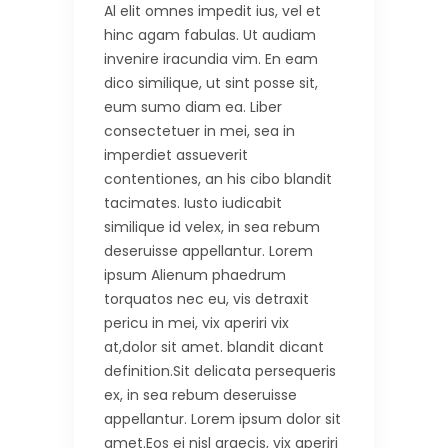
Al elit omnes impedit ius, vel et
hinc agam fabulas. Ut audiam
invenire iracundia vim. En eam
dico similique, ut sint posse sit,
eum sumo diam ea. Liber
consectetuer in mei, sea in
imperdiet assueverit
contentiones, an his cibo blandit
tacimates. Iusto iudicabit
similique id velex, in sea rebum
deseruisse appellantur. Lorem
ipsum Alienum phaedrum
torquatos nec eu, vis detraxit
pericu in mei, vix aperiri vix
at,dolor sit amet. blandit dicant
definition.Sit delicata persequeris
ex, in sea rebum deseruisse
appellantur. Lorem ipsum dolor sit
amet.Eos ei nisl graecis, vix aperiri